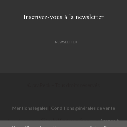
Inscrivez-vous à la newsletter
NEWSLETTER
© praPeak – Tous droits réservés
|
Mentions légales
Conditions générales de vente
Création de ce
Site de Vente en ligne
par
Agence A