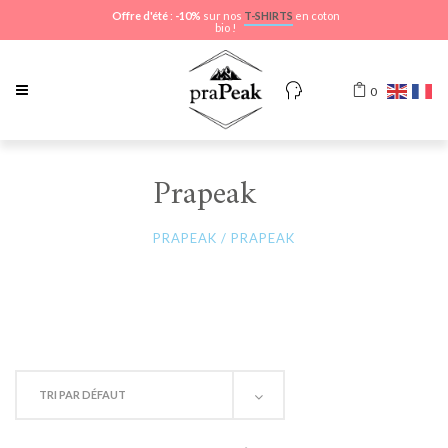
Offre d'été
:
-10%
sur nos
T-SHIRTS
en coton
bio !
0
Prapeak
PRAPEAK
/
PRAPEAK
TRI PAR DÉFAUT