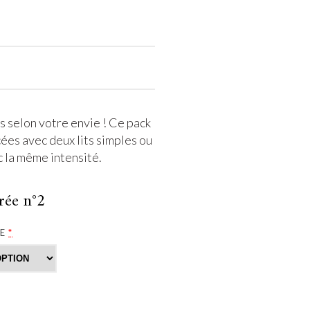
s selon votre envie ! Ce pack
ées avec deux lits simples ou
c la même intensité.
rée n°2
SE
*