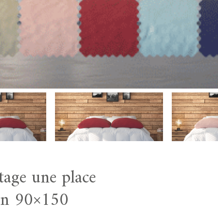
tage une place
 en 90×150