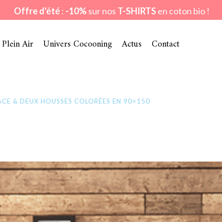
Offre d'été
:
-10%
sur nos
T-SHIRTS
en coton bio !
 Plein Air
Univers Cocooning
Actus
Contact
ACE & DEUX HOUSSES COLORÉES EN 90×150