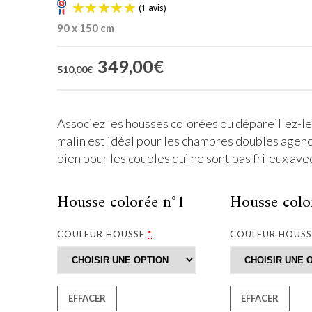
90 x 150 cm
Le
349,00
€
Le
510,00
€
prix
prix
initial
actuel
était :
est :
Associez les housses colorées ou dépareillez-le
510,00€.
349,00€.
malin est idéal pour les chambres doubles agenc
bien pour les couples qui ne sont pas frileux ave
Housse colorée n°1
Housse colo
(1 avis)
COULEUR HOUSSE
*
COULEUR HOUS
EFFACER
EFFACER