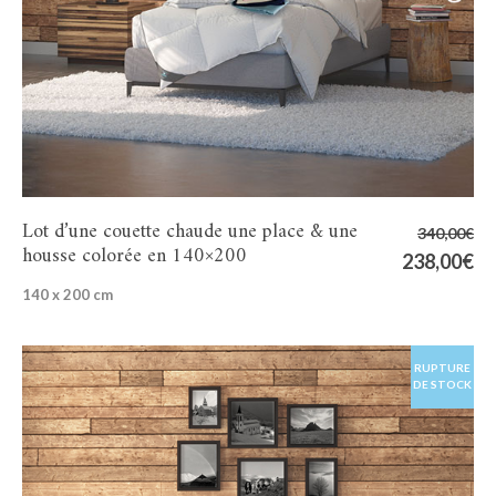
Lot d’une couette chaude une place & une
340,00
€
housse colorée en 140×200
Le
238,00
€
Le
prix
pr
140 x 200 cm
initial
ac
était :
es
340,00€.
23
RUPTURE
DE STOCK