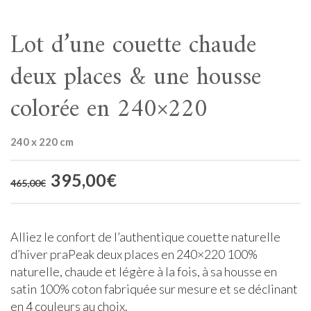
Lot d’une couette chaude
deux places & une housse
colorée en 240×220
240 x 220 cm
Le
395,00
€
Le
465,00
€
prix
prix
initial
actuel
était :
est :
Alliez le confort de l’authentique couette naturelle
465,00€.
395,00€.
d’hiver praPeak deux places en 240×220 100%
naturelle, chaude et légère à la fois, à sa housse en
satin 100% coton fabriquée sur mesure et se déclinant
en 4 couleurs au choix.