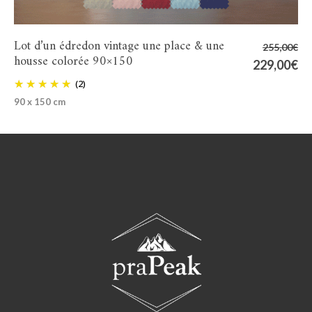
Lot d’un édredon vintage une place & une
255,00
€
housse colorée 90×150
Le
229,00
€
Le
prix
pr
(2)
initial
ac
90 x 150 cm
était :
es
255,00€.
22