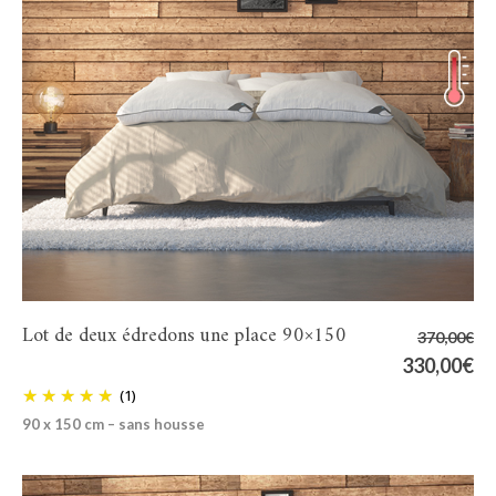
Lot de deux édredons une place 90×150
370,00
€
Le
330,00
€
Le
prix
pr
(1)
initial
ac
90 x 150 cm – sans housse
était :
es
370,00€.
33