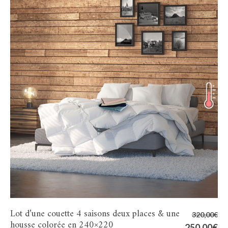
Lot d’une couette 4 saisons deux places & une
320,00
€
housse colorée en 240×220
Le
250,00
€
Le