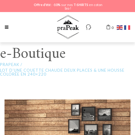
Offre d'été
:
-10%
sur nos
T-SHIRTS
en coton
bio !
0
e-Boutique
PRAPEAK
/
LOT D’UNE COUETTE CHAUDE DEUX PLACES & UNE HOUSSE
COLORÉE EN 240×220