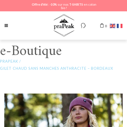
Offre d'été
:
-10%
sur nos
T-SHIRTS
en coton
bio !
0
e-Boutique
PRAPEAK
/
GILET CHAUD SANS MANCHES ANTHRACITE – BORDEAUX