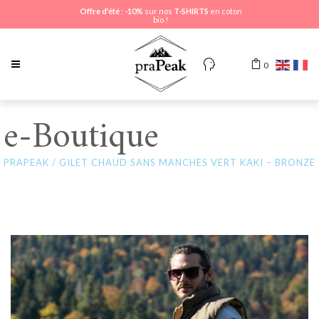
Offre d'été
:
-10%
sur nos
T-SHIRTS
en coton
bio !
0
e-Boutique
PRAPEAK
/
GILET CHAUD SANS MANCHES VERT KAKI – BRONZE